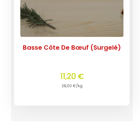
Basse Côte De Bœuf (Surgelé)
11,20
€
28,00
€
/kg