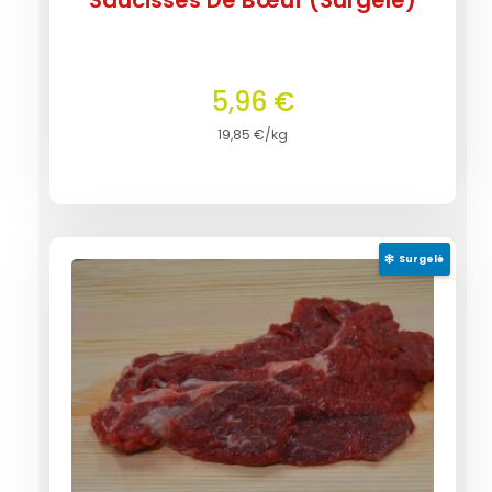
5,96
€
19,85
€
/kg
Surgelé