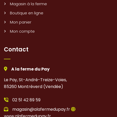
Magasin à la ferme
Boutique en ligne
Mon panier
Mon compte
Contact
A la ferme du Pay
Le Pay, St-André-Treize-Voies,
85260 Montréverd (Vendée)
02 51 42 89 59
magasin@alafermedupay.fr
www.alafermedupay.fr