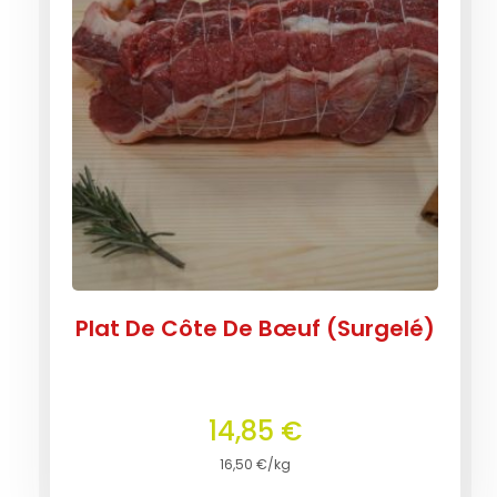
Plat De Côte De Bœuf (Surgelé)
14,85
€
16,50
€
/kg