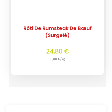
Rôti De Rumsteak De Bœuf
(Surgelé)
24,80
€
31,00
€
/kg