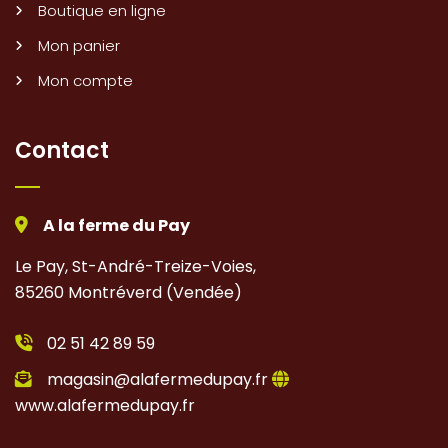
Boutique en ligne
Mon panier
Mon compte
Contact
A la ferme du Pay
Le Pay, St-André-Treize-Voies,
85260 Montréverd (Vendée)
02 51 42 89 59
magasin@alafermedupay.fr
www.alafermedupay.fr