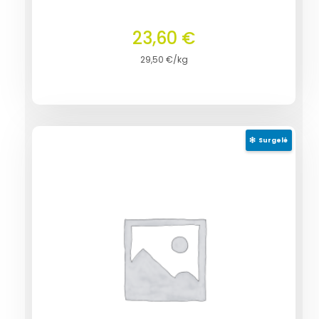
23,60
€
29,50
€
/kg
Surgelé